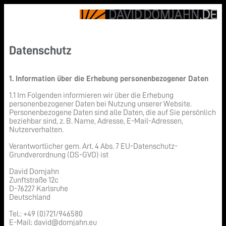
Datenschutz
1. Information über die Erhebung personenbezogener Daten
1.1 Im Folgenden informieren wir über die Erhebung
personenbezogener Daten bei Nutzung unserer Website.
Personenbezogene Daten sind alle Daten, die auf Sie persönlich
beziehbar sind, z. B. Name, Adresse, E-Mail-Adressen,
Nutzerverhalten.
Verantwortlicher gem. Art. 4 Abs. 7 EU-Datenschutz-
Grundverordnung (DS-GVO) ist
David Domjahn
Zunftstraße 12c
D-76227 Karlsruhe
Deutschland
Tel.: +49 (0)721/946580
E-Mail: david@domjahn.eu